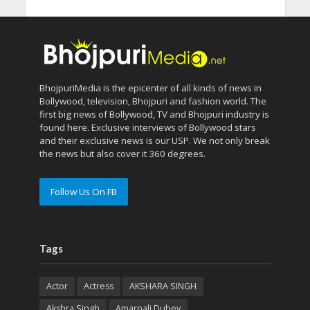
BhojpuriMedia is the epicenter of all kinds of news in
Bollywood, television, Bhojpuri and fashion world. The
first big news of Bollywood, TV and Bhojpuri industry is
found here. Exclusive interviews of Bollywood stars
and their exclusive news is our USP. We not only break
the news but also cover it 360 degrees.
Follow Us On FB
Tags
Actor
Actress
AKSHARA SINGH
Akshra Singh
Amarpali Dubey