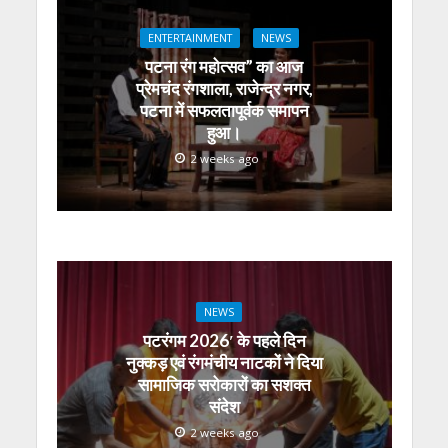
p
o
m
g
n
p
k
er
ENTERTAINMENT
NEWS
पटना रंग महोत्सव” का आज
प्रेमचंद रंगशाला, राजेन्द्र नगर,
पटना में सफलतापूर्वक समापन
हुआ।
2 weeks ago
NEWS
पटरंगम 2026′ के पहले दिन
नुक्कड़ एवं रंगमंचीय नाटकों ने दिया
सामाजिक सरोकारों का सशक्त
संदेश
2 weeks ago