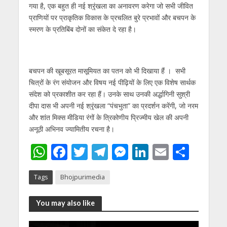
गया है, एक बहुत ही नई श्रृंखला का अनावरण करेगा जो सभी जीवित
प्राणियों पर प्राकृतिक विकास के प्रचलित बुरे प्रभावों और बचपन के
स्मरण के प्रतिबिंब दोनों का संकेत दे रहा है।
बचपन की खूबसूरत मासूमियत का पतन को भी दिखाया हैं । सभी
चित्रों के रंग संयोजन और विषय नई पीढ़ियों के लिए एक विशेष सार्थक
संदेश को प्रकाशीत कर रहा हैं। उनके साथ उनकी अर्द्धागिनी सुश्री
दीपा दास भी अपनी नई श्रृंखला “पंचभुता” का प्रदर्शन करेंगी, जो नरम
और शांत मिक्स मीडिया रंगों के त्रिकोणीय प्रिज्मीय खेल की अपनी
अनूठी अभिनव ज्यामितीय रचना है।
W
F
T
T
M
Li
E
S
h
ac
w
el
e
n
m
h
Tags
Bhojpurimedia
at
e
itt
e
ss
k
ai
ar
s
b
er
gr
e
e
l
e
You may also like
A
o
a
n
dI