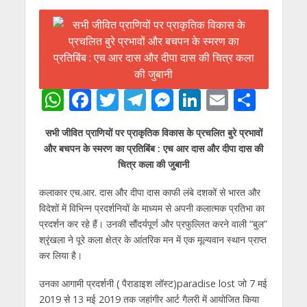
W
F
T
T
M
Li
E
S
h
ac
w
el
e
n
m
h
सभी जीवित प्राणियों पर प्राकृतिक विकास के प्रचलित बुरे प्रभावों
at
e
itt
e
ss
k
ai
ar
और बचपन के स्मरण का प्रतिबिंब : एच आर दास और दीपा दास की
s
b
er
gr
e
e
l
e
चित्र कला की जुबानी
A
o
a
n
dI
कलाकार एच.आर. दास और दीपा दास काफी लंबे दशकों से भारत और
p
o
m
g
n
विदेशों में विभिन्न प्रदर्शनियों के माध्यम से अपनी कलात्मक प्रतिभा का
p
k
er
प्रदर्शन कर रहे हैं। उनकी सौंदर्यपूर्ण और प्रफुल्लित करने वाली “बुल”
श्रृंखला ने पूरे कला क्षेत्र के आंतरिक मन में एक मूल्यवान स्थान प्राप्त
कर लिया है।
उनका आगामी प्रदर्शनी ( पैराडाइश लॉस्ट)paradise lost जो 7 मई
2019 से 13 मई 2019 तक जहांगीर आर्ट गैलरी में आयोजित किया