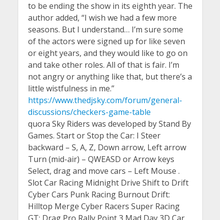
to be ending the show in its eighth year. The
author added, “I wish we had a few more
seasons. But I understand… I’m sure some
of the actors were signed up for like seven
or eight years, and they would like to go on
and take other roles. All of that is fair. I’m
not angry or anything like that, but there’s a
little wistfulness in me.”
https://www.thedjsky.com/forum/general-
discussions/checkers-game-table
quora Sky Riders was developed by Stand By
Games. Start or Stop the Car: I Steer
backward – S, A, Z, Down arrow, Left arrow
Turn (mid-air) – QWEASD or Arrow keys
Select, drag and move cars – Left Mouse .
Slot Car Racing Midnight Drive Shift to Drift
Cyber Cars Punk Racing Burnout Drift:
Hilltop Merge Cyber Racers Super Racing
GT: Drag Pro Rally Point 3 Mad Day 3D Car