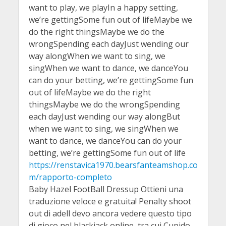
want to play, we playIn a happy setting,
we’re gettingSome fun out of lifeMaybe we
do the right thingsMaybe we do the
wrongSpending each dayJust wending our
way alongWhen we want to sing, we
singWhen we want to dance, we danceYou
can do your betting, we’re gettingSome fun
out of lifeMaybe we do the right
thingsMaybe we do the wrongSpending
each dayJust wending our way alongBut
when we want to sing, we singWhen we
want to dance, we danceYou can do your
betting, we’re gettingSome fun out of life
https://renstavica1970.bearsfanteamshop.co
m/rapporto-completo
Baby Hazel FootBall Dressup Ottieni una
traduzione veloce e gratuita! Penalty shoot
out di adell devo ancora vedere questo tipo
di gioco nel blackjack online, tra cui Cupido.