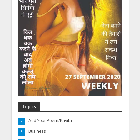
Topics
Add Your Poem/Kavita
2
Business
3