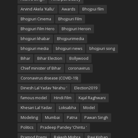
Arvind Akela 'Kallu'
Awards
Bhojpui film
Bhojpuri Cinema
Bhojpuri Film
Bhojpuri Film Hero
Bhojpuri Heroin
bhojpuri khabar
Bhojpurimedia
bhojpuri media
bhojpuri news
bhojpuri song
Bihar
Bihar Election
Bollywood
Chief minister of Bihar
coronavirus
Coronavirus disease (COVID-19)
Dinesh Lal Yadav 'Nirahu '
Election2019
famous model
Hindi Film
Kajal Raghwani
Khesari Lal Yadav
Loksabha
Model
Modeling
Mumbai
Patna
Pawan Singh
Politics
Pradeep Pandey 'Chintu '
Pramod Premi
Rakesh Mishra
Ravi Kishan