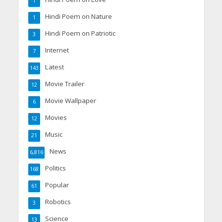
1
Hindi Poem on Nature
1
Hindi Poem on Patriotic
3
Internet
7
Latest
143
Movie Trailer
12
Movie Wallpaper
6
Movies
12
Music
21
News
6,816
Politics
168
Popular
61
Robotics
3
Science
13