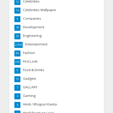
Celebrities
12
Celebrities Wallpaper
14
Companies
9
Development
78
Engineering
33
Entertainment
2,964
Fashion
84
First Look
243
Food & Drinks
9
Gadgets
12
GALLARY
7
Gaming
4
Hindi / Bhojpuri Kavita
4
Hindi Poem on Love