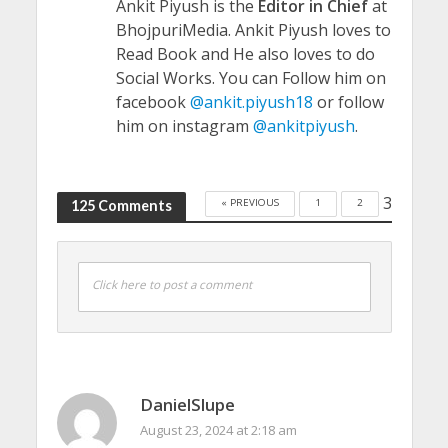
Ankit Piyush is the
Editor in Chief
at
BhojpuriMedia. Ankit Piyush loves to
Read Book and He also loves to do
Social Works. You can Follow him on
facebook
@ankit.piyush18
or follow
him on instagram
@ankitpiyush
.
3
« PREVIOUS
1
2
125 Comments
Click here to post a comment
DanielSlupe
August 23, 2024 at 2:18 am