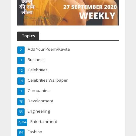
Topics
Add Your Poem/Kavita
2
Business
3
Celebrities
12
Celebrities Wallpaper
14
Companies
9
Development
78
Engineering
33
Entertainment
2,964
Fashion
84