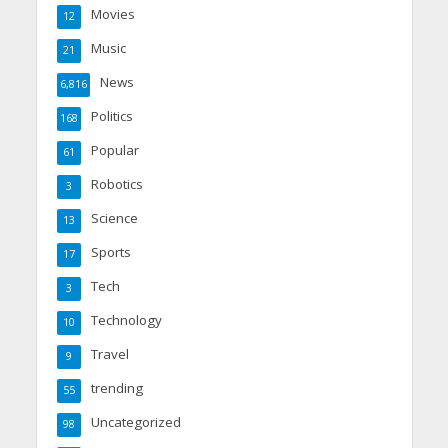
Movies
12
Music
21
News
6,816
Politics
168
Popular
61
Robotics
3
Science
13
Sports
17
Tech
3
Technology
10
Travel
9
trending
55
Uncategorized
98