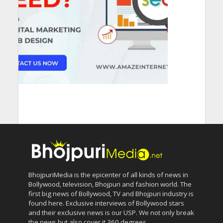
BhojpuriMedia is the epicenter of all kinds of news in
Bollywood, television, Bhojpuri and fashion world. The
first big news of Bollywood, TV and Bhojpuri industry is
found here. Exclusive interviews of Bollywood stars
and their exclusive news is our USP. We not only break
the news but also cover it 360 degrees.