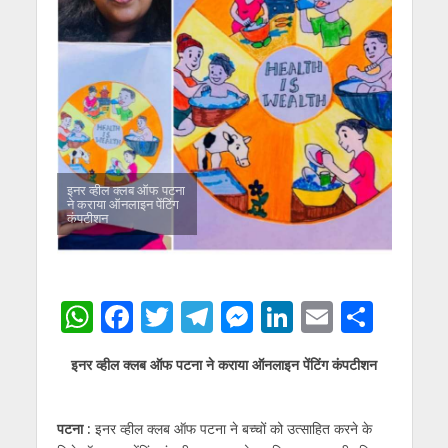
इनर व्हील क्लब ऑफ पटना
ने कराया ऑनलाइन पेंटिंग
कंपटीशन
W
F
T
T
M
Li
E
S
h
ac
w
el
e
n
m
h
इनर व्हील क्लब ऑफ पटना ने कराया ऑनलाइन पेंटिंग कंपटीशन
at
e
itt
e
ss
k
ai
ar
s
b
er
gr
e
e
l
e
पटना :
इनर व्हील क्लब ऑफ पटना ने बच्चों को उत्साहित करने के
A
o
a
n
dI