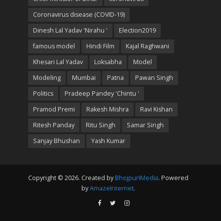
Coronavirus disease (COVID-19)
Dinesh Lal Yadav 'Nirahu '
Election2019
famous model
Hindi Film
Kajal Raghwani
Khesari Lal Yadav
Loksabha
Model
Modeling
Mumbai
Patna
Pawan Singh
Politics
Pradeep Pandey 'Chintu '
Pramod Premi
Rakesh Mishra
Ravi Kishan
Ritesh Panday
Ritu Singh
Samar Singh
Sanjay Bhushan
Yash Kumar
Copyright © 2026. Created by
BhojpuriMedia
. Powered
by
AmazeInternet
.