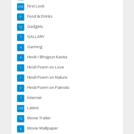
First Look
243
Food & Drinks
9
Gadgets
12
GALLARY
7
Gaming
4
Hindi / Bhojpuri Kavita
4
Hindi Poem on Love
1
Hindi Poem on Nature
1
Hindi Poem on Patriotic
3
Internet
7
Latest
143
Movie Trailer
12
Movie Wallpaper
6