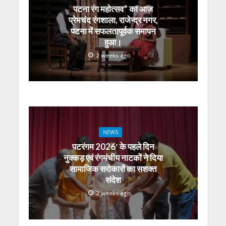
p
o
m
g
n
पटना रंग महोत्सव” का आज
p
k
er
प्रेमचंद रंगशाला, राजेन्द्र नगर,
पटना में सफलतापूर्वक समापन
हुआ।
2 weeks ago
NEWS
पटरंगम 2026′ के पहले दिन
नुक्कड़ एवं रंगमंचीय नाटकों ने दिया
सामाजिक सरोकारों का सशक्त
संदेश
2 weeks ago