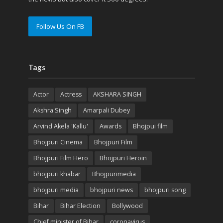
Follow Us On FB
Tags
Actor
Actress
AKSHARA SINGH
Akshra Singh
Amarpali Dubey
Arvind Akela 'Kallu'
Awards
Bhojpui film
Bhojpuri Cinema
Bhojpuri Film
Bhojpuri Film Hero
Bhojpuri Heroin
bhojpuri khabar
Bhojpurimedia
bhojpuri media
bhojpuri news
bhojpuri song
Bihar
Bihar Election
Bollywood
Chief minister of Bihar
coronavirus