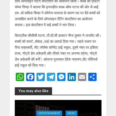
लिये ऑनलाइन पेंटिंग कंपटीशन का आयोजन किया। क्लब की एडिटर
p
o
m
g
n
संध्या सिन्हा ने बताया कि इनरव्हील क्लब ऑफ पटना की ओर से आई
p
k
er
एस .ओ कविता सिन्हा ने कोरोना वायरस के कारण घर पर बैठे बच्चों को
उत्साहित करने के लिये ऑनलाइन पेंटिंग कंपटीशन का आयोजन
कराया। इस कंपटीशन में कई बच्चों ने भाग लिया।
डिस्ट्रीक सीसीसी पटना ,पी.डी.सी डाक्टर नीना कुमार ने जजमेंट की।
बच्चों को फर्स्ट ,सेकंड ,थर्ड का अवार्ड दिया गया। पहले स्थान पर
रिया चक्रबर्ती, सेंट जोसेफ कॉन्वेंट हाई स्कूल ,दूसरे नंबर पर इशिता
वत्स, नोट्रो डेम अकेडमी और तीसरे नंबर पर अनन्या श्रेया, नोट्रो
डेम अकेडमी की बनीं। सांत्वना पुरस्कार देवेश नारायण,सेंट जेवियर्स
हाई स्कूल को दिया गया।
W
F
T
T
M
Li
E
S
h
ac
w
el
e
n
m
h
at
e
itt
e
ss
k
ai
ar
You may also like
s
b
er
gr
e
e
l
e
A
o
a
n
dI
ENTERTAINMENT
NEWS