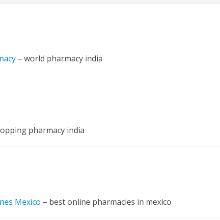
macy
– world pharmacy india
नए अंदाज़ ने मचाई धूम, ‘राउंड राउंड’ को मिल रहा दर्शकों का भरपूर प्यार
opping pharmacy india
nes Mexico
– best online pharmacies in mexico