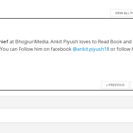
VIEW ALL 
ी शंकर की प्रेम कहानी” ने मचाया धमाल
hief
at BhojpuriMedia. Ankit Piyush loves to Read Book and
. You can Follow him on facebook
@ankit.piyush18
or follow 
« PREVIOUS
ने तोड़ दिया दिव्या त्यागी का सब्र, कैमरा बंद होने के बाद भी नहीं थमे आंसू