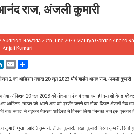
 आनंद राज, अंजली कुमारी
बम गीत तोहरे के मांगिला जानु हुआ रिलीज, दर्शकों का मिल रहा भरपूर प्यार
M
Li
E
S
n
m
h
सीजन 2 का ऑडिशन नवादा 20 जून 2023 मौर्य गार्डन आनंद राज, अंजली कुमारी
s
k
ai
ar
e
l
e
मेगा ऑडिशन 20 जून 2023 को मोरया गार्डन मैं रखा गया है ! इस शो के डायरेक्ट
dI
मेकअप आर्टिस्ट ,मॉडल को अपने आप को प्रेजेंट करने का मौका दिया!! अंजली मेकअ
n
अभी तक नवादा से बढ़कर मेकअप आर्टिस्ट ने हिस्सा लिया जिनका नाम इस प्रकार है
r
ोजपुरी का नया धमाकेदार गाना जल्द, दुबई की खूबसूरत लोकेशन्स पर हो रही है शूटिंग
नेहा कुमारी गुप्ता, आदिति कुमारी, शीतल कुमारी, प्रज्ञा कुमारी,प्रिया कुमारी, सिंपी गुप