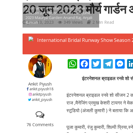
20 जून 2023 मौर्य गार्डन
International Bridal Runway Show
Season 2 Audition Nawada 20th June
2023 Maurya Garden Anand Raj, Anjali
June 13, 2023
349 Views
2 Min Read
Kumari
शिवानी सिंह का नया बोल
W
F
T
T
h
ac
w
el
e
इंटरनेशनल ब्राइडल रनवे शो 
at
e
itt
e
s
Ankit Piyush
s
b
er
gr
e
ankit.piyush18
ankitpiyush
इंटरनेशनल ब्राइडल रनवे शो सीजन 2 का 
A
o
a
n
ankit_piyush
राज ,मैनेजिंग प्रमुख केशरी टायगर ने 
p
o
m
g
स्टूडियो (अंजली कुमारी ) ने बताया कि 
p
k
e
वर्ल्डवाइड रिकॉर्ड्स भ
76 Comments
पूजा कुमारी, रंजु कुमारी, शिल्पी प्रिया,स्