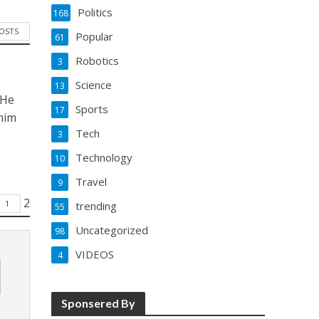
Politics
168
POSTS
Popular
61
Robotics
3
Science
13
 He
Sports
17
him
Tech
3
Technology
10
Travel
9
2
1
trending
55
Uncategorized
98
VIDEOS
4
Sponsered By