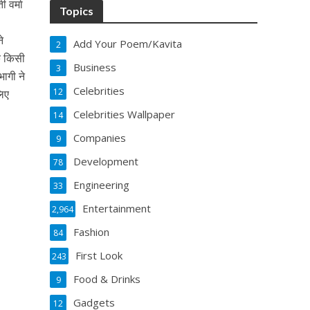
ी वर्मा
Topics
े
Add Your Poem/Kavita
2
क किसी
Business
3
भागी ने
Celebrities
12
लिए
Celebrities Wallpaper
14
Companies
9
Development
78
Engineering
33
Entertainment
2,964
Fashion
84
First Look
243
Food & Drinks
9
Gadgets
12