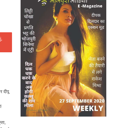
र दीपू
प
!
्ता,