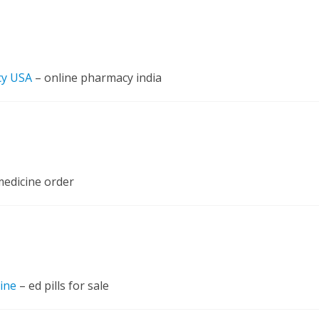
cy USA
– online pharmacy india
edicine order
line
– ed pills for sale