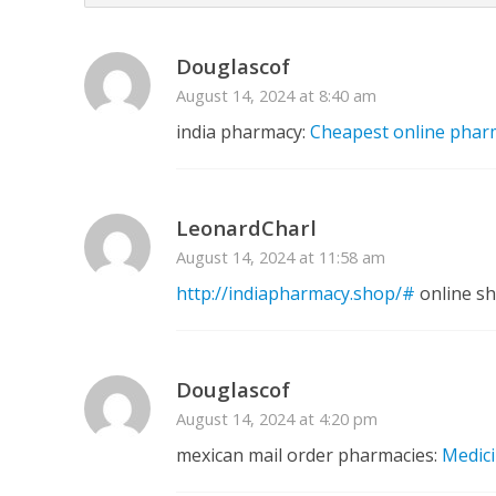
Douglascof
August 14, 2024 at 8:40 am
india pharmacy:
Cheapest online phar
अरविंद अकेला कल्लू के 
LeonardCharl
August 14, 2024 at 11:58 am
http://indiapharmacy.shop/#
online sh
Douglascof
August 14, 2024 at 4:20 pm
mexican mail order pharmacies:
Medici