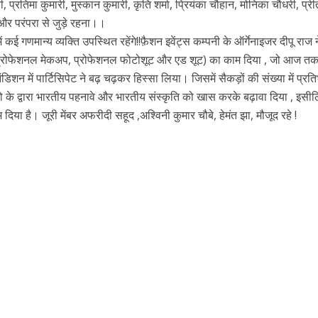
ी, प्रतिमा कुमारी, मुस्कान कुमारी, कृति शर्मा, प्रियंका चौहान, मोनिका चौधरी, प्रीत
ि और परंपरा से जुड़े रहना।।
ई गणमान्य व्यक्ति उपस्थित रहेंगे!!फ़ैशन इवेंट्स कम्पनी के ऑर्गेनाइजर दीपू राज न
 (प्रोफेशनल मेकअप, प्रोफेशनल फोटोशूट और एड शूट) का काम दिया , जो आज त
शन में पार्टिसिपेट ने बढ़ चढ़कर हिस्सा लिया। जिसमें सैकड़ों की संख्या में प्रति
 के द्वारा भारतीय पहनावे और भारतीय संस्कृति को खास करके बढ़ावा दिया , इसी
 दिया है। जूरी मेंबर अफरीदी सहूद ,अश्विनी कुमार चौबे, हेमंत झा, मौजूद रहे !
ें महाधमाका, ‘सिर्फ आपके’ की शूटिंग लखनऊ और भोपाल में हुई पूरी”