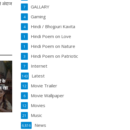
ने अंदाज
GALLARY
7
Gaming
4
Hindi / Bhojpuri Kavita
4
Hindi Poem on Love
1
Hindi Poem on Nature
1
Hindi Poem on Patriotic
3
Internet
7
Latest
143
े के
Movie Trailer
12
ल रहा
Movie Wallpaper
6
Movies
12
Music
21
News
6,816