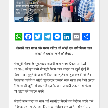
खेसारी लाल यादव और
पराग पाटिल की जोड़ी एक
नयी फिल्म 'गॉड फादर' से
धमाल मचाने को तैयार .
W
F
T
T
M
Li
E
S
h
ac
w
el
e
n
m
h
खेसारी लाल यादव और पराग पाटिल की जोड़ी एक नयी फिल्म ‘गॉड
at
e
itt
e
ss
k
ai
ar
फादर’ से धमाल मचाने को तैयार .
s
b
er
gr
e
e
l
e
भोजपुरी फिल्मो के सुपरस्टार खेसारी लाल यादव Khesari Lal
A
o
a
n
dI
Yadav, की एक नयी भोजपुरी फिल्म ‘गॉड फादर’ का मुहूर्त मुंबई में
p
o
m
g
n
किया गया। मुहूर्त के साथ ही फिल्म की शूटिंग भी शुरू कर दी गई है।
p
k
er
फ़िलहाल दर्शको के चहिते सुपरस्टार खेसारी लाल यादव इन दिनों लन्दन
में फिल्म की शूटिंग में व्यस्त है इसलिए वे 1 जनवरी 2023 से फिल्म
की शूटिंग को ज्वाइन करेंगे।
खेसारी लाल यादव के साथ कई सुपरहिट फिल्मो का निर्देशन करने वाले
निर्देशक पराग पाटिल इस फिल्म का निर्देशन कर रहे है। खेसारी लाल