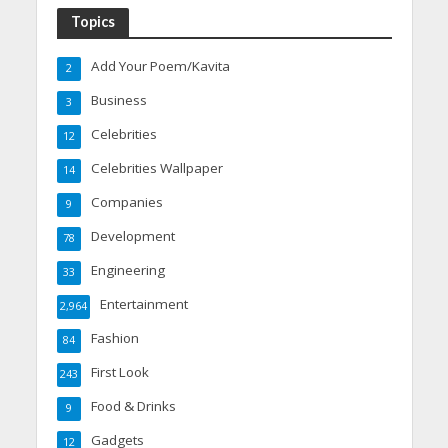
Topics
Add Your Poem/Kavita
2
Business
3
Celebrities
12
Celebrities Wallpaper
14
Companies
9
Development
78
Engineering
33
Entertainment
2,964
Fashion
84
First Look
243
Food & Drinks
9
Gadgets
12