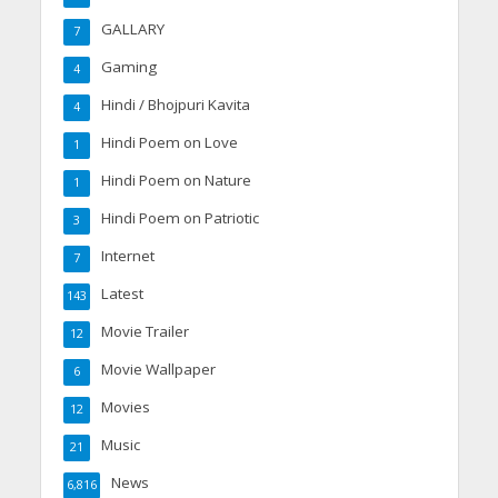
GALLARY
7
Gaming
4
Hindi / Bhojpuri Kavita
4
Hindi Poem on Love
1
Hindi Poem on Nature
1
Hindi Poem on Patriotic
3
Internet
7
Latest
143
Movie Trailer
12
Movie Wallpaper
6
Movies
12
Music
21
News
6,816