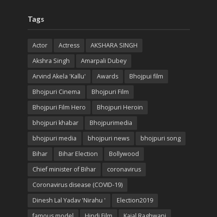
Tags
Actor
Actress
AKSHARA SINGH
Akshra Singh
Amarpali Dubey
Arvind Akela 'Kallu'
Awards
Bhojpui film
Bhojpuri Cinema
Bhojpuri Film
Bhojpuri Film Hero
Bhojpuri Heroin
bhojpuri khabar
Bhojpurimedia
bhojpuri media
bhojpuri news
bhojpuri song
Bihar
Bihar Election
Bollywood
Chief minister of Bihar
coronavirus
Coronavirus disease (COVID-19)
Dinesh Lal Yadav 'Nirahu '
Election2019
famous model
Hindi Film
Kajal Raghwani