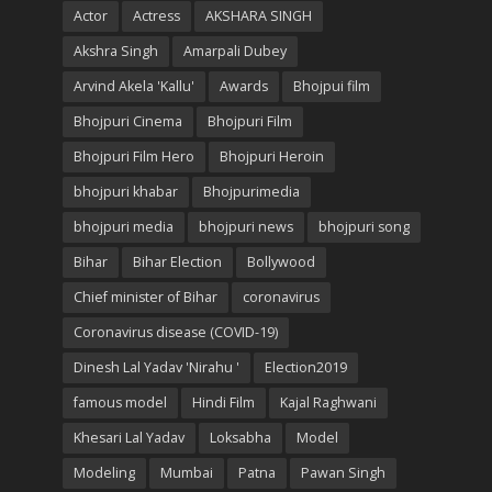
Actor
Actress
AKSHARA SINGH
Akshra Singh
Amarpali Dubey
Arvind Akela 'Kallu'
Awards
Bhojpui film
Bhojpuri Cinema
Bhojpuri Film
Bhojpuri Film Hero
Bhojpuri Heroin
bhojpuri khabar
Bhojpurimedia
bhojpuri media
bhojpuri news
bhojpuri song
Bihar
Bihar Election
Bollywood
Chief minister of Bihar
coronavirus
Coronavirus disease (COVID-19)
Dinesh Lal Yadav 'Nirahu '
Election2019
famous model
Hindi Film
Kajal Raghwani
Khesari Lal Yadav
Loksabha
Model
Modeling
Mumbai
Patna
Pawan Singh