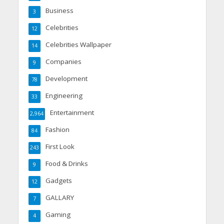
Business
3
Celebrities
12
Celebrities Wallpaper
14
Companies
9
Development
78
Engineering
33
Entertainment
2,964
Fashion
84
First Look
243
Food & Drinks
9
Gadgets
12
GALLARY
7
Gaming
4