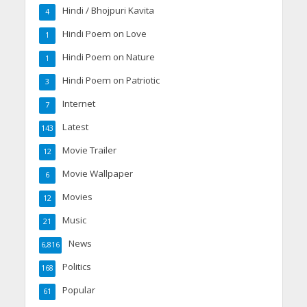
Hindi / Bhojpuri Kavita
4
Hindi Poem on Love
1
Hindi Poem on Nature
1
Hindi Poem on Patriotic
3
Internet
7
Latest
143
Movie Trailer
12
Movie Wallpaper
6
Movies
12
Music
21
News
6,816
Politics
168
Popular
61