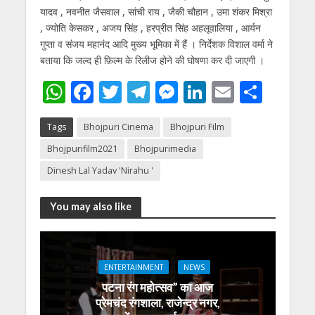
यादव , नवनीत जैसवाल , सांची राय , जैकी चौहान , उमा शंकर मिश्रा
, ज्योति केसकर , अजय सिंह , हरप्रीत सिंह अहलूवालिया , आर्यन
गुप्ता व संजय महानंद आदि मुख्य भूमिका में हैं । निर्देशक विशाल वर्मा ने
बताया कि जल्द ही फ़िल्म के रिलीज होने की घोषणा कर दी जाएगी ।
W
F
T
T
M
Li
E
S
h
ac
w
el
e
n
m
h
Tags
Bhojpuri Cinema
Bhojpuri Film
at
e
itt
e
ss
k
ai
ar
Bhojpurifilm2021
Bhojpurimedia
s
b
er
gr
e
e
l
e
Dinesh Lal Yadav 'Nirahu '
A
o
a
n
dI
p
o
m
g
n
You may also like
p
k
er
ENTERTAINMENT
NEWS
पटना रंग महोत्सव” का आज
प्रेमचंद रंगशाला, राजेन्द्र नगर,