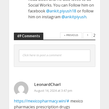
Social Works. You can Follow him on
facebook
@ankit.piyush18
or follow
him on instagram
@ankitpiyush
.
2
« PREVIOUS
1
69 Comments
Click here to post a comment
LeonardCharl
August 14, 2024 at 3:47 pm
https://mexicopharmacy.win/#
mexico
pharmacies prescription drugs