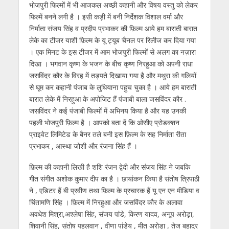
s
b
er
gr
e
e
l
e
भोजपुरी फिल्मों में भी आजकल अच्छी कहानी और विषय वस्तु को लेकर
फिल्में बनने लगी है । इसी कड़ी में बनी निर्देशक विशाल वर्मा और
A
o
a
n
dI
निर्माता संजय सिंह व प्रदीप प्रभाकर की फ़िल्म आये हम बाराती बारात
p
o
m
g
n
लेके का टीजर याशी फ़िल्म के यू ट्यूब चैनल पर रिलीज कर दिया गया
p
k
er
। एक मिनट के इस टीजर में आम भोजपुरी फिल्मों से अलग का नज़ारा
दिखा । भगवान कृष्ण के भजन के बीच कृष्ण निरहुआ को अपनी राधा
जसविंदर कौर के विरह में तड़पते दिखाया गया है और मथुरा की गलियों
से घूम कर कहानी पंजाब के लुधियाना पहुच चुका है । आये हम बाराती
बारात लेके में निरहुआ के अपोजिट हैं पंजाबी बाला जसविंदर कौर .
जसविंदर ने कई पंजाबी फिल्मों में अभिनय किया है और यह उनकी
पहली भोजपुरी फ़िल्म है । आपको बता दें कि ओसीए प्रोडक्शन
प्राइवेट लिमिटेड के बैनर तले बनी इस फ़िल्म के सह निर्माता रीता
प्रभाकर , आस्था जोशी और रंजना सिंह हैं ।
फ़िल्म की कहानी लिखी है शशि रंजन द्वेदी और संजय सिंह ने जबकि
गीत संगीत अशोक कुमार दीप का है । छायांकन किया है संतोष त्रिपाठी
ने , एडिटर हैं बी प्रवीण तथा फ़िल्म के प्रचारक हैं यू एन एन मीडिया व
चिंतामणि सिंह । फ़िल्म में निरहुआ और जसविंदर कौर के अलावा
अवधेश मिश्रा,अश्लेषा सिंह, संजय पांडे, किरण यादव, अनूप अरोड़ा,
शिवानी सिंह, संतोष पहलवान , वीणा पांडेय , मीत अरोड़ा , तेज बहादुर