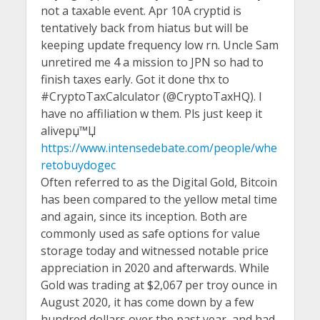
not a taxable event. Apr 10A cryptid is
tentatively back from hiatus but will be
keeping update frequency low rn. Uncle Sam
unretired me 4 a mission to JPN so had to
finish taxes early. Got it done thx to
#CryptoTaxCalculator (@CryptoTaxHQ). I
have no affiliation w them. Pls just keep it
aliveрџ™Џ
https://www.intensedebate.com/people/whe
retobuydogec
Often referred to as the Digital Gold, Bitcoin
has been compared to the yellow metal time
and again, since its inception. Both are
commonly used as safe options for value
storage today and witnessed notable price
appreciation in 2020 and afterwards. While
Gold was trading at $2,067 per troy ounce in
August 2020, it has come down by a few
hundred dollars over the past year, and had