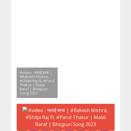
#video - मलाई बरफ |
#Rakesh Mishra,
#Shilpi Raj Ft. #Parul
Thakur | Malai
Baraf | Bhojpuri
Song 2023