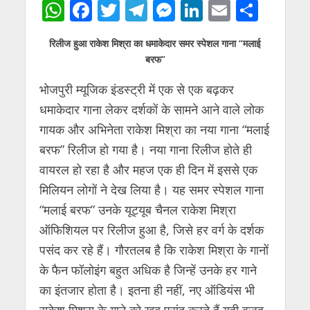
W
F
T
T
M
Li
E
S
h
ac
w
el
e
n
m
h
रिलीज हुआ राकेश मिश्रा का धमाकेदार समर स्पेशल गाना “मलाई
at
e
itt
e
ss
k
ai
ar
बरफ”
s
b
er
gr
e
e
l
e
भोजपुरी म्यूजिक इंडस्ट्री में एक से एक बढ़कर
A
o
a
n
dI
धमाकेदार गाना लेकर दर्शकों के सामने आने वाले लोक
p
o
m
g
n
गायक और अभिनेता राकेश मिश्रा का नया गाना “मलाई
p
k
er
बरफ” रिलीज हो गया है। नया गाना रिलीज होते ही
वायरल हो रहा है और महज एक ही दिन में इससे एक
मिलियन लोगों ने देख लिया है। यह समर स्पेशल गाना
“मलाई बरफ” उनके यूट्यूब चैनल राकेश मिश्रा
ऑफिशियल पर रिलीज हुआ है, जिसे हर वर्ग के दर्शक
पसंद कर रहे हैं। गौरतलब है कि राकेश मिश्रा के गानों
के फैन फॉलोइंग बहुत अधिक है जिन्हें उनके हर गाने
का इंतजार होता है। इतना ही नहीं, नए ऑडियंस भी
राकेश मिश्रा के गाने को खूब पसंद करते हैं यही वजह