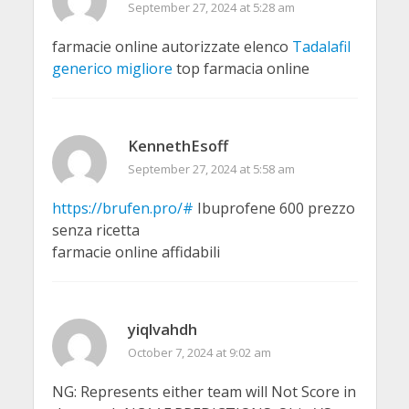
September 27, 2024 at 5:28 am
farmacie online autorizzate elenco
Tadalafil
generico migliore
top farmacia online
KennethEsoff
September 27, 2024 at 5:58 am
https://brufen.pro/#
Ibuprofene 600 prezzo
senza ricetta
farmacie online affidabili
yiqlvahdh
October 7, 2024 at 9:02 am
NG: Represents either team will Not Score in