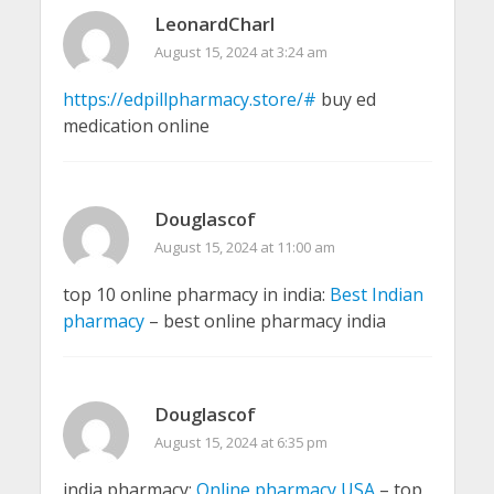
LeonardCharl
August 15, 2024 at 3:24 am
https://edpillpharmacy.store/#
buy ed
medication online
Douglascof
August 15, 2024 at 11:00 am
top 10 online pharmacy in india:
Best Indian
pharmacy
– best online pharmacy india
Douglascof
August 15, 2024 at 6:35 pm
india pharmacy:
Online pharmacy USA
– top