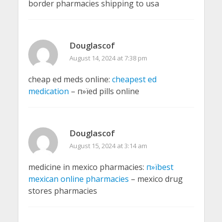
border pharmacies shipping to usa
Douglascof
August 14, 2024 at 7:38 pm
cheap ed meds online:
cheapest ed
medication
– п»їed pills online
Douglascof
August 15, 2024 at 3:14 am
medicine in mexico pharmacies:
п»їbest
mexican online pharmacies
– mexico drug
stores pharmacies