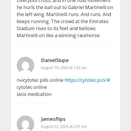
Liverpool cross, and in one fluid movement
he hurls the ball out to Gabriel Martinelli on
the left wing. Martinelli runs. And runs. And
keeps running. The crowd at the Emirates
Stadium rises to its feet and bellows
Martinelli on like a winning racehorse.
DanielSlupe
August 19, 2024 at 1:43 am
п»їcytotec pills online
https://cytotec.pro/#
cytotec online
lasix medication
Jamesflips
August 22, 2024 at 2:01 am