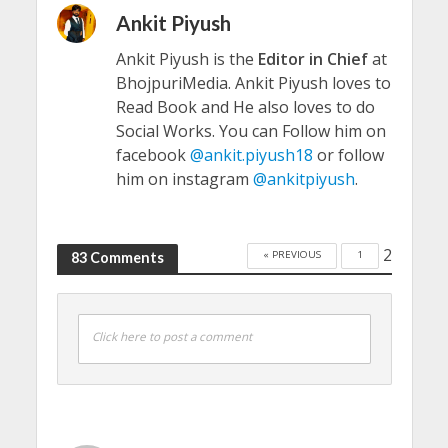
Ankit Piyush
Ankit Piyush is the
Editor in Chief
at
BhojpuriMedia. Ankit Piyush loves to
Read Book and He also loves to do
Social Works. You can Follow him on
facebook
@ankit.piyush18
or follow
him on instagram
@ankitpiyush
.
2
« PREVIOUS
1
83 Comments
Click here to post a comment