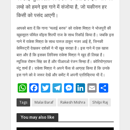
लम्हे को हमने इस गाने में संजोया है, जो यकीनन हर
किसी को पसंद आएगी।
आपको बता दें कि गाना “मलाई बरफ” को राकेश मिश्रा ने भोजपुरी की
खूबसूरत फीमेल वॉइस शिल्पी राज के साथ रिकॉर्ड किया है। जबकि इस
गाने में राकेश मिश्रा के साथ पारुल ठाकुर नजर आई है, जिनकी
केमिस्ट्री देखकर दर्शकों ने भी खूब सराहा है। इस गाने में एक खास
बात और है कि इसका लिरिक्स राकेश मिश्रा ने खुद ही लिखा है।
म्यूजिक रोशन सिंह का है और पीआरओ रंजन सिन्हा हैं। कोरियोग्राफर
मंटू शर्मा हैं। राकेश मिश्रा ने अपने फैंस से आग्रह किया है कि उनके
इस गाने को वे जरूर देखें और कमेंट में अपनी प्रतिक्रिया भी दें।
W
F
T
T
M
Li
E
S
h
ac
w
el
e
n
m
h
Tags
Malai Baraf
Rakesh Mishra
Shilpi​ Raj
at
e
itt
e
ss
k
ai
ar
s
b
er
gr
e
e
l
e
You may also like
A
o
a
n
dI