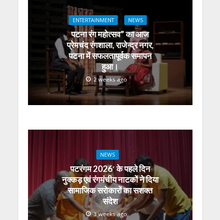
p
o
m
g
n
p
k
er
ENTERTAINMENT
NEWS
पटना रंग महोत्सव” का आज
प्रेमचंद रंगशाला, राजेन्द्र नगर,
पटना में सफलतापूर्वक समापन
हुआ।
2 weeks ago
NEWS
पटरंगम 2026′ के पहले दिन
नुक्कड़ एवं रंगमंचीय नाटकों ने दिया
सामाजिक सरोकारों का सशक्त
संदेश
3 weeks ago