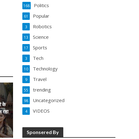
Politics
168
Popular
61
Robotics
3
Science
13
Sports
17
Tech
3
Technology
10
Travel
9
trending
55
Uncategorized
98
े के
VIDEOS
ल रहा
4
Sponsered By