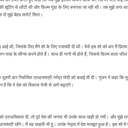
 रिलीज हुआ भोजपुरी गीत जिंदगी जियल छोड़ देहब, दर्शकों का मिल रहा भरपूर प्यार
ी शूटिंग से लौटी थी और फ़िल्म गुंडा के लिए बनारस जा रही थी। तब मुझे लगा थ
ा से मुझे बेहद सपोर्ट मिला।
संद आई थी, जिसके लिए मैंने शो के लिए रजामंदी दी थी। वैसे इस शो को कर मैं फ़िल्म
 तरह के सीन्स करने होते हैं। साथ ही गानों भी होते हैं, जिससे फ़िल्म वाला फी
साथ 25 वर्षों का सफर, अब ‘ओम गोल्डन फ्यूचर मूवीज़’ के साथ नई पारी शुरू करेंगे प्रेमचंद्र झा
े दूसरी बार निर्वाचित प्रधानमंत्री नरेंद्र मोदी को बधाई भी दी। गुंजन ने कहा कि मु
 है कि वे देश को विकास तेजी से आगे बढ़ाएंगे।
ास को प्राथमिकता दी, तो पूरे देश की जनता भी उनके साथ खड़ी हो गयी। और मुझे ल
मंत्री रहेंगे। मैं यह चाहती भी हूं। उनके नेतृत्व में देश मजबूत हुआ है। इस शो में 