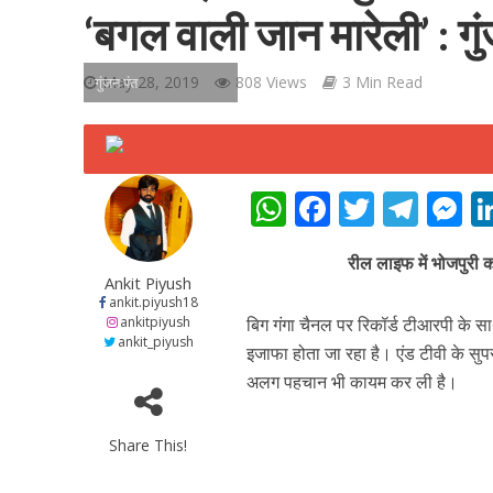
‘बगल वाली जान मारेली’ : गु
May 28, 2019
808 Views
3 Min Read
गुंजन पंत
शिवानी सिंह का नया बोल
W
F
T
T
h
ac
w
el
e
रील लाइफ में भोजपुरी 
at
e
itt
e
s
Ankit Piyush
s
b
er
gr
e
ankit.piyush18
ankitpiyush
बिग गंगा चैनल पर रिकॉर्ड टीआरपी के सा
A
o
a
n
ankit_piyush
इजाफा होता जा रहा है। एंड टीवी के सुपर
p
o
m
g
अलग पहचान भी कायम कर ली है।
p
k
e
Share This!
वर्ल्डवाइड रिकॉर्ड्स भ