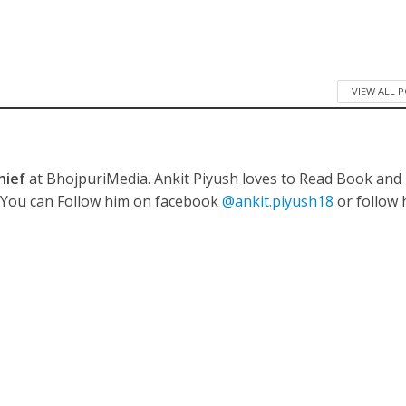
VIEW ALL 
नए अंदाज़ ने मचाई धूम, ‘राउंड राउंड’ को मिल रहा दर्शकों का भरपूर प्यार
hief
at BhojpuriMedia. Ankit Piyush loves to Read Book and
. You can Follow him on facebook
@ankit.piyush18
or follow 