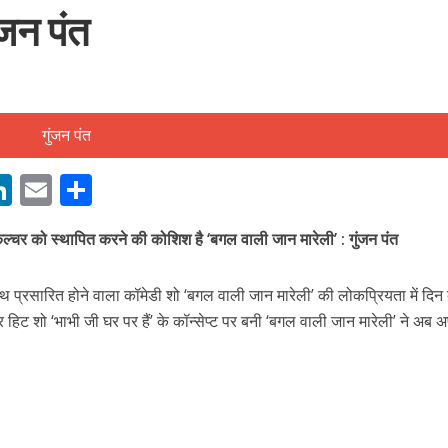
ंजन पंत
बम गीत तोहरे के मांगिला जानु हुआ रिलीज, दर्शकों का मिल रहा भरपूर प्यार
M
Li
E
S
n
m
h
कल्चर को स्थापित करने की कोशिश है ‘बगल वाली जान मारेली’ : गुंजन पंत
s
k
ai
ar
e
l
e
थ प्रसारित होने वाला कॉमेडी शो ‘बगल वाली जान मारेली’ की लोकप्रियता में दिन
dI
 हिट शो ‘भाभी जी घर पर हैं’ के कॉन्सेप्ट पर बनी ‘बगल वाली जान मारेली’ ने अब 
n
r
ोजपुरी का नया धमाकेदार गाना जल्द, दुबई की खूबसूरत लोकेशन्स पर हो रही है शूटिंग