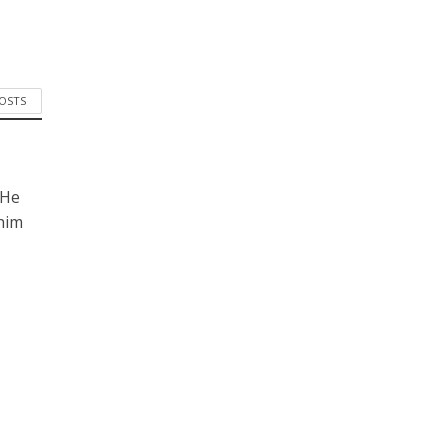
POSTS
 He
him