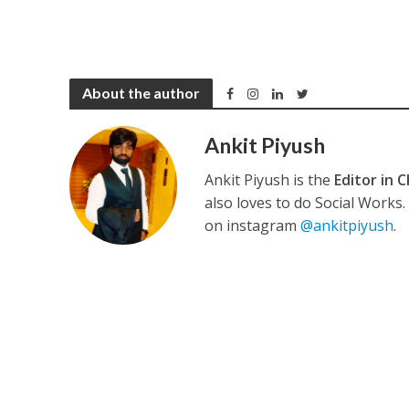
About the author
अरविंद अकेला कल्लू के 
Ankit Piyush
Ankit Piyush is the
Editor in C
also loves to do Social Works
on instagram
@ankitpiyush
.