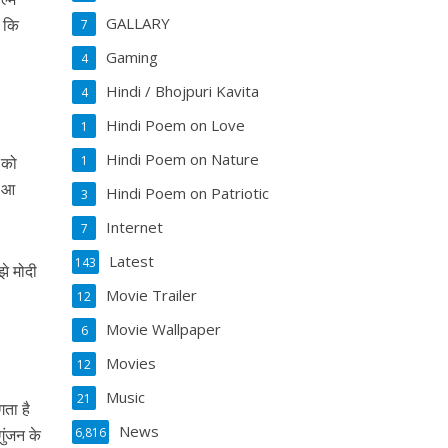
GALLARY
ा कि
7
Gaming
4
Hindi / Bhojpuri Kavita
4
Hindi Poem on Love
1
Hindi Poem on Nature
 को
1
ल आ
Hindi Poem on Patriotic
3
Internet
7
Latest
143
झे मोदी
Movie Trailer
12
Movie Wallpaper
6
Movies
12
Music
21
गता है
News
गुंजन के
6,816