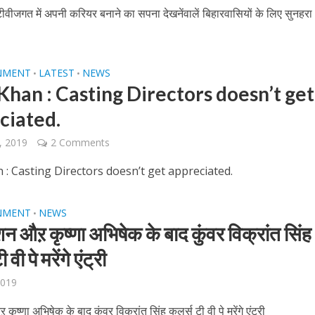
 रिलीज हुआ भोजपुरी गीत जिंदगी जियल छोड़ देहब, दर्शकों का मिल रहा भरपूर प्यार
वीजगत में अपनी करियर बनाने का सपना देखनेंवालें बिहारवासियों के लिए सुनहरा
NMENT
LATEST
NEWS
•
•
Khan : Casting Directors doesn’t get
ciated.
, 2019
2 Comments
 : Casting Directors doesn’t get appreciated.
साथ 25 वर्षों का सफर, अब ‘ओम गोल्डन फ्यूचर मूवीज़’ के साथ नई पारी शुरू करेंगे प्रेमचंद्र झा
NMENT
NEWS
•
न औऱ कृष्णा अभिषेक के बाद कुंवर विक्रांत सिंह
वी पे मरेंगे एंट्री
2019
ृष्णा अभिषेक के बाद कुंवर विक्रांत सिंह कलर्स टी वी पे मरेंगे एंट्री