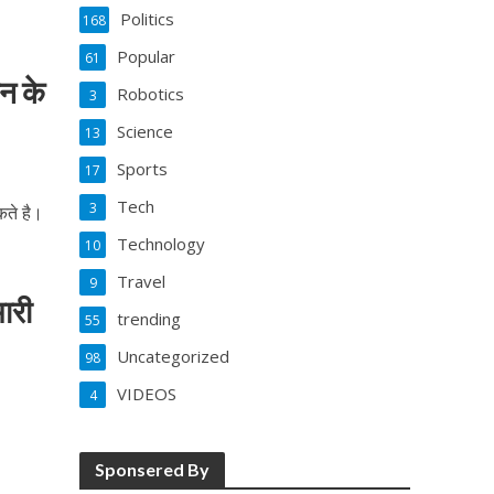
Politics
168
Popular
61
न के
Robotics
3
Science
13
Sports
17
Tech
3
कते है।
Technology
10
Travel
9
मारी
trending
55
Uncategorized
98
VIDEOS
4
Sponsered By