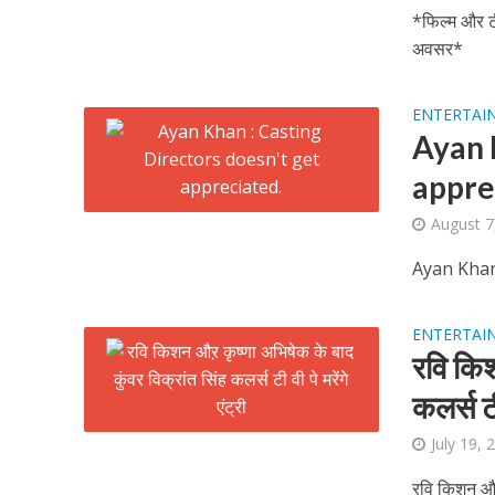
नेहा म्यूजिक वर्ल्ड पर
*फिल्म और टी
अवसर*
ENTERTAI
Ayan 
appre
August 7
Ayan Khan
साजिद नाडियाडवाला के 
ENTERTAI
रवि किश
कलर्स टी 
July 19, 
रवि किशन औऱ क