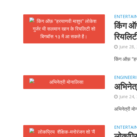
ENTERTAI
कुलदीप कुमार की “गौर
किंग ऑ
रियलिटी
June 28,
किंग ऑफ़ “हर
ENGINEER
अभिनेत्र
June 24,
‘शेल्टर होम’ के एक सीन 
अभिनेत्री मोन
ENTERTAI
लोकप्रि