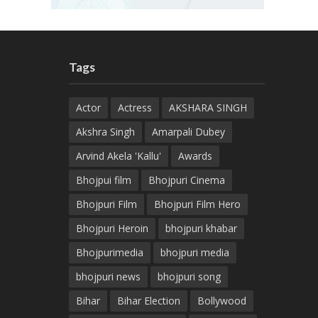
Tags
Actor
Actress
AKSHARA SINGH
Akshra Singh
Amarpali Dubey
Arvind Akela 'Kallu'
Awards
Bhojpui film
Bhojpuri Cinema
Bhojpuri Film
Bhojpuri Film Hero
Bhojpuri Heroin
bhojpuri khabar
Bhojpurimedia
bhojpuri media
bhojpuri news
bhojpuri song
Bihar
Bihar Election
Bollywood