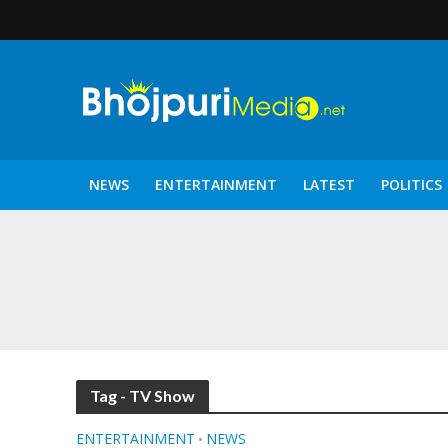
NEWS
ENTERTAINMENT
LATEST
POLITICS
पटरंगम 2026′ के पहले 
Tag - TV Show
ENTERTAINMENT
NEWS
•