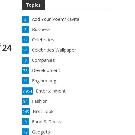
Topics
Add Your Poem/Kavita
2
Business
3
Celebrities
12
ं 24
Celebrities Wallpaper
14
Companies
9
Development
78
Engineering
33
Entertainment
2,964
Fashion
84
First Look
243
Food & Drinks
9
Gadgets
12