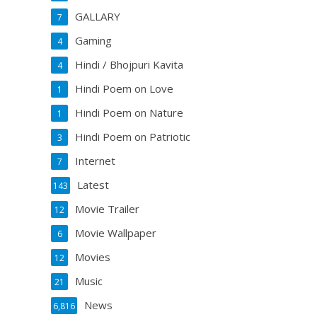
GALLARY
7
Gaming
4
Hindi / Bhojpuri Kavita
4
Hindi Poem on Love
1
Hindi Poem on Nature
1
Hindi Poem on Patriotic
3
Internet
7
Latest
143
Movie Trailer
12
Movie Wallpaper
6
Movies
12
Music
21
News
6,816