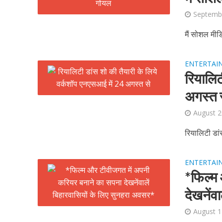
Septemb
मैं सोशल मीड
ENTERTAI
रियालिट
अगस्त 
पवन सिंह का बॉलीवुड म
August 2
रियालिटी डां
ENTERTAI
*फिल्म
देखनेंव
August 1