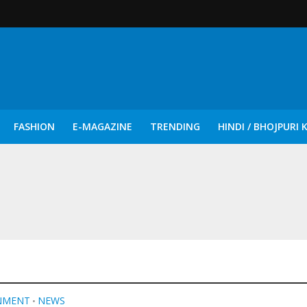
FASHION
E-MAGAZINE
TRENDING
HINDI / BHOJPURI 
दिन नुक्कड़ एवं रंगमंचीय नाटकों ने दिया सामाजिक सरोकारों का सशक्त संदेश
NMENT
NEWS
•