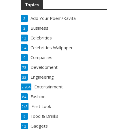
Topics
Add Your Poem/Kavita
2
Business
3
Celebrities
12
Celebrities Wallpaper
14
Companies
9
Development
78
Engineering
33
Entertainment
2,964
Fashion
84
First Look
243
Food & Drinks
9
Gadgets
12