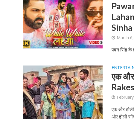
Pawan
Lahang
Sinha 
March 6,
शिवानी सिंह का नया बोल
पवन सिंह के 
ENTERTAI
एक और H
Rakes
February
एक और होली स
और होली सॉग के
वर्ल्डवाइड रिकॉर्ड्स भ