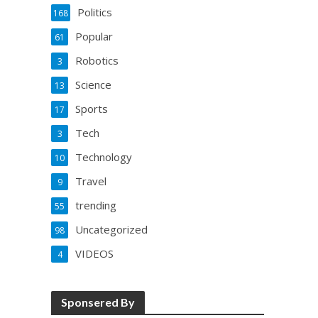
Politics
168
Popular
61
Robotics
3
Science
13
Sports
17
Tech
3
Technology
10
Travel
9
trending
55
Uncategorized
98
VIDEOS
4
Sponsered By