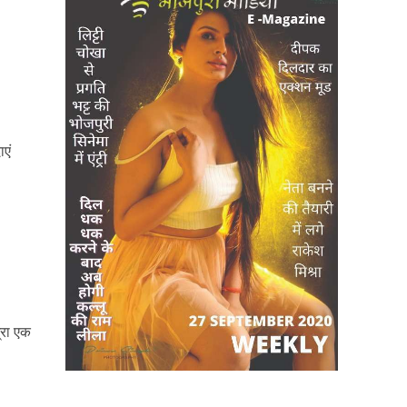
ाएं
्रा एक