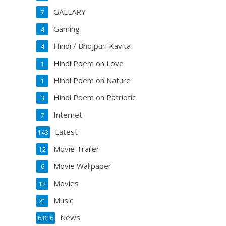
GALLARY
7
Gaming
4
Hindi / Bhojpuri Kavita
4
Hindi Poem on Love
1
Hindi Poem on Nature
1
Hindi Poem on Patriotic
3
Internet
7
Latest
143
Movie Trailer
12
Movie Wallpaper
6
Movies
12
Music
21
News
6,816