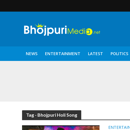
NEWS
ENTERTAINMENT
LATEST
POLITICS
पटरंगम 2026′ के पहले 
Tag - Bhojpuri Holi Song
ENTERTAI