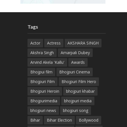
Tags
Actor
Actress
AKSHARA SINGH
Akshra Singh
Amarpali Dubey
Arvind Akela 'Kallu'
Awards
Bhojpui film
Bhojpuri Cinema
Bhojpuri Film
Bhojpuri Film Hero
Bhojpuri Heroin
bhojpuri khabar
Bhojpurimedia
bhojpuri media
bhojpuri news
bhojpuri song
Bihar
Bihar Election
Bollywood