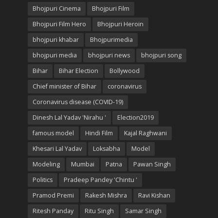
Bhojpuri Cinema
Bhojpuri Film
Bhojpuri Film Hero
Bhojpuri Heroin
bhojpuri khabar
Bhojpurimedia
bhojpuri media
bhojpuri news
bhojpuri song
Bihar
Bihar Election
Bollywood
Chief minister of Bihar
coronavirus
Coronavirus disease (COVID-19)
Dinesh Lal Yadav 'Nirahu '
Election2019
famous model
Hindi Film
Kajal Raghwani
Khesari Lal Yadav
Loksabha
Model
Modeling
Mumbai
Patna
Pawan Singh
Politics
Pradeep Pandey 'Chintu '
Pramod Premi
Rakesh Mishra
Ravi Kishan
Ritesh Panday
Ritu Singh
Samar Singh