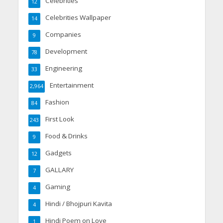
Celebrities
12
Celebrities Wallpaper
14
Companies
9
Development
78
Engineering
33
Entertainment
2,964
Fashion
84
First Look
243
Food & Drinks
9
Gadgets
12
GALLARY
7
Gaming
4
Hindi / Bhojpuri Kavita
4
Hindi Poem on Love
1