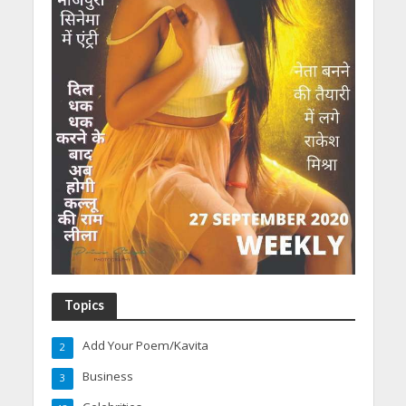
Topics
Add Your Poem/Kavita
2
Business
3