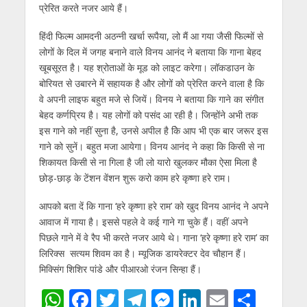
प्रेरित करते नजर आये हैं।
हिंदी फिल्‍म आमदनी अठन्‍नी खर्चा रूपैया, लो मैं आ गया जैसी फिल्‍मों से
लोगों के दिल में जगह बनाने वाले विनय आनंद ने बताया कि गाना बेहद
खूबसूरत है। यह श्रोताओं के मूड को लाइट करेगा। लॉकडाउन के
बोरियत से उबारने में सहायक है और लोगों को प्रेरित करने वाला है कि
वे अपनी लाइफ बहुत मजे से जियें। विनय ने बताया कि गाने का संगीत
बेहद कर्णप्रिय है। यह लोगों को पसंद आ रही है। जिन्‍होंने अभी तक
इस गाने को नहीं सुना है, उनसे अपील है किे आप भी एक बार जरूर इस
गाने को सुनें। बहुत मजा आयेगा। विनय आनंद ने कहा कि किसी से ना
शिकायत किसी से ना गिला है जी लो यारो खुलकर मौका ऐसा मिला है
छोड़-छाड़ के टेंशन वेंशन शुरू करो काम हरे कृष्णा हरे राम।
आपको बता दें कि गाना ‘हरे कृष्‍णा हरे राम’ को खुद विनय आनंद ने अपने
आवाज में गाया है। इससे पहले वे कई गाने गा चुके हैं। वहीं अपने
पिछले गाने में वे रैप भी करते नजर आये थे। गाना ‘हरे कृष्‍णा
हरे राम’ का
लिरिक्‍स सत्‍यम शिवम का है। म्‍यूजिक डायरेक्‍टर देव चौहान हैं।
मिक्सिंग शिशिर पांडे और पीआरओ रंजन सिन्‍हा हैं।
W
F
T
T
M
Li
E
S