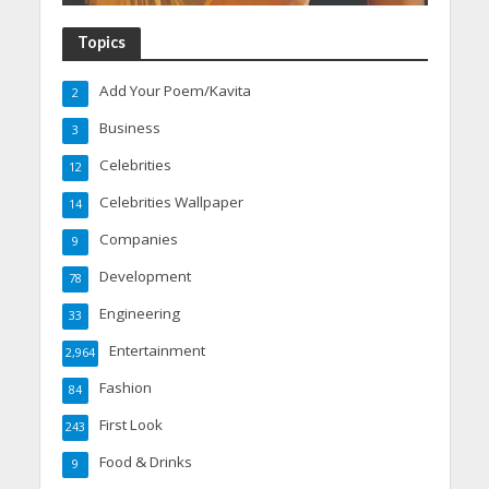
Topics
Add Your Poem/Kavita
2
Business
3
Celebrities
12
Celebrities Wallpaper
14
Companies
9
Development
78
Engineering
33
Entertainment
2,964
Fashion
84
First Look
243
Food & Drinks
9