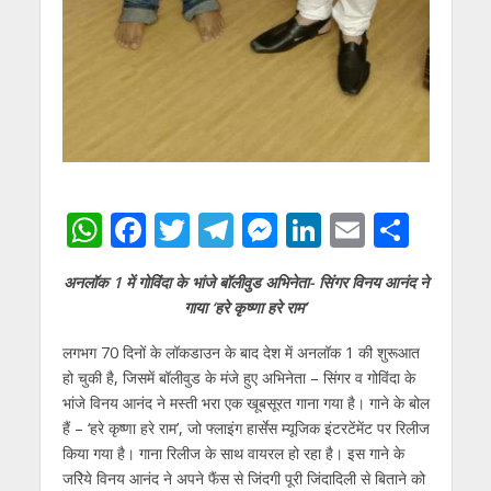
W
F
T
T
M
Li
E
S
h
ac
w
el
e
n
m
h
अनलॉक 1 में गोविंदा के भांजे बॉलीवुड अभिनेता- सिंगर विनय आनंद ने
at
e
itt
e
ss
k
ai
ar
गाया
‘हरे कृष्‍णा हरे राम’
s
b
er
gr
e
e
l
e
लगभग 70 दिनों के लॉकडाउन के बाद देश में अनलॉक 1 की शुरूआत
A
o
a
n
dI
हो चुकी है, जिसमें बॉलीवुड के मंजे हुए अभिनेता – सिंगर व गोविंदा के
p
o
m
g
n
भांजे विनय आनंद ने मस्‍ती भरा एक खूबसूरत गाना गया है। गाने के बोल
p
k
er
हैं – ‘हरे कृष्‍णा हरे राम’, जो फ्लाइंग हार्सेस म्‍यूजिक इंटरटेंमेंट पर रिलीज
किया गया है। गाना रिलीज के साथ वायरल हो रहा है। इस गाने के
जरिेये विनय आनंद ने अपने फैंस से जिंदगी पूरी जिंदादिली से बिताने को