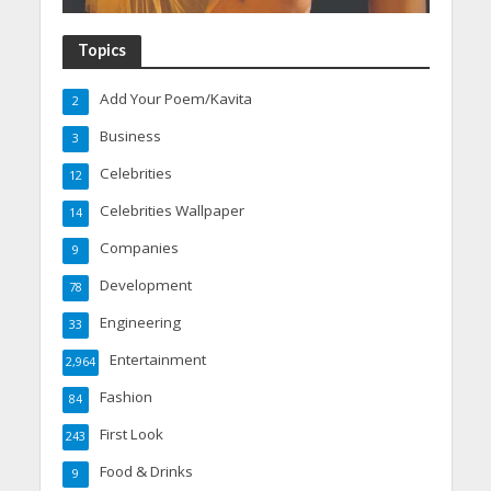
Topics
Add Your Poem/Kavita
2
Business
3
Celebrities
12
Celebrities Wallpaper
14
Companies
9
Development
78
Engineering
33
Entertainment
2,964
Fashion
84
First Look
243
Food & Drinks
9