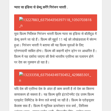
h
ac
w
el
e
n
m
h
प्यारा सा इंडिया से डेब्यू करेंगे निरंजन भारती .
at
e
itt
e
ss
k
ai
ar
s
b
er
gr
e
e
l
e
A
o
a
n
dI
p
o
m
g
n
युवा फ़िल्म निर्देशक निरंजन भारती फ़िल्म प्यारा सा इंडिया से बॉलीवुड में
डेब्यू करने जा रहे हैं। फ़िल्म की मुहूर्त 11 मई को लोखंडवाला में संपन्न
p
k
er
हुआ। निरंजन भारती ने बताया की यह फ़िल्म युवाओं के लिए
प्रेरणादायी साबित होगा। फ़िल्म की कहानी ब्रेन ड्रेन पर आधारित है।
फ़िल्म में यह दर्शाया जाएगा की कैसे भारतीय प्रतिभा का पलायन होने
पर देश का नुक्सान हो रहा है।
यदि देश की प्रतिभा देश के अंदर ही काम करती है तो देश का कितना
कायाकल्प हो सकता है। यह फ़िल्म कृति इंटरटेनमेंट एंड उत्तम फ़िल्म
प्राइवेट लिमिटेड के बैनर तले बनाई जा रही है। फ़िल्म के प्रोड्यूसर
कैलाश साव हैं। फ़िल्म में म्यूजिक डायरेक्टर राज वर्मा , लिरिक्स