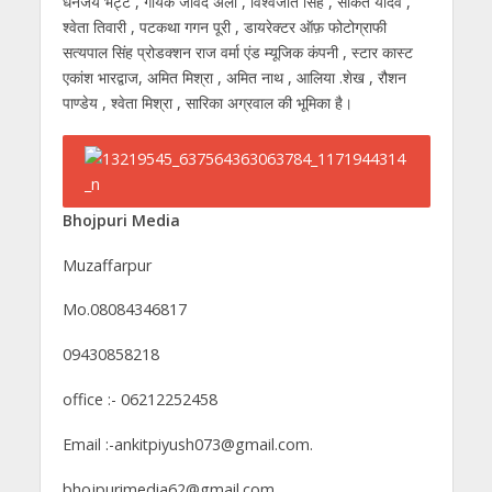
धनंजय भट्ट , गायक जावेद अली , विश्वजीत सिंह , साकेत यादव ,
श्वेता तिवारी , पटकथा गगन पूरी , डायरेक्टर ऑफ़ फोटोग्राफी
सत्यपाल सिंह प्रोडक्शन राज वर्मा एंड म्यूजिक कंपनी , स्टार कास्ट
एकांश भारद्वाज, अमित मिश्रा , अमित नाथ , आलिया .शेख , रौशन
पाण्डेय , श्वेता मिश्रा , सारिका अग्रवाल की भूमिका है।
Bhojpuri Media
Muzaffarpur
Mo.08084346817
09430858218
office :- 06212252458
Email :-ankitpiyush073@gmail.com.
bhojpurimedia62@gmail.com