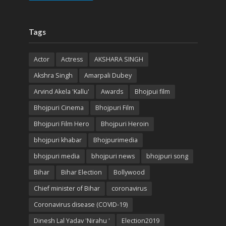
Tags
Actor
Actress
AKSHARA SINGH
Akshra Singh
Amarpali Dubey
Arvind Akela 'Kallu'
Awards
Bhojpui film
Bhojpuri Cinema
Bhojpuri Film
Bhojpuri Film Hero
Bhojpuri Heroin
bhojpuri khabar
Bhojpurimedia
bhojpuri media
bhojpuri news
bhojpuri song
Bihar
Bihar Election
Bollywood
Chief minister of Bihar
coronavirus
Coronavirus disease (COVID-19)
Dinesh Lal Yadav 'Nirahu '
Election2019