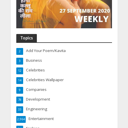
Topics
Add Your Poem/Kavita
2
Business
3
Celebrities
12
Celebrities Wallpaper
14
Companies
9
Development
78
Engineering
33
Entertainment
2,964