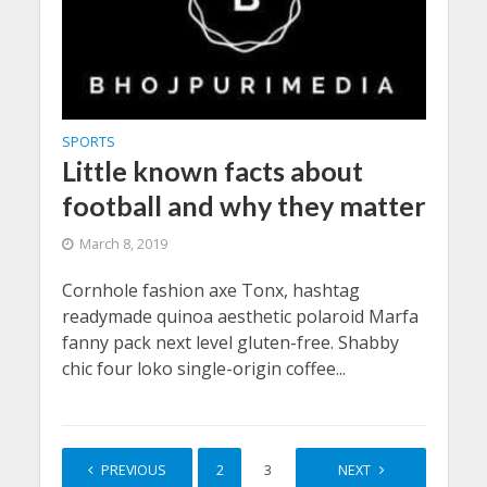
SPORTS
Little known facts about
football and why they matter
March 8, 2019
Cornhole fashion axe Tonx, hashtag
readymade quinoa aesthetic polaroid Marfa
fanny pack next level gluten-free. Shabby
chic four loko single-origin coffee...
PREVIOUS
1
2
3
4
NEXT