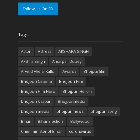
Follow Us On FB
Tags
Actor
Actress
AKSHARA SINGH
Akshra Singh
Amarpali Dubey
Arvind Akela 'Kallu'
Awards
Bhojpui film
Bhojpuri Cinema
Bhojpuri Film
Bhojpuri Film Hero
Bhojpuri Heroin
bhojpuri khabar
Bhojpurimedia
bhojpuri media
bhojpuri news
bhojpuri song
Bihar
Bihar Election
Bollywood
Chief minister of Bihar
coronavirus