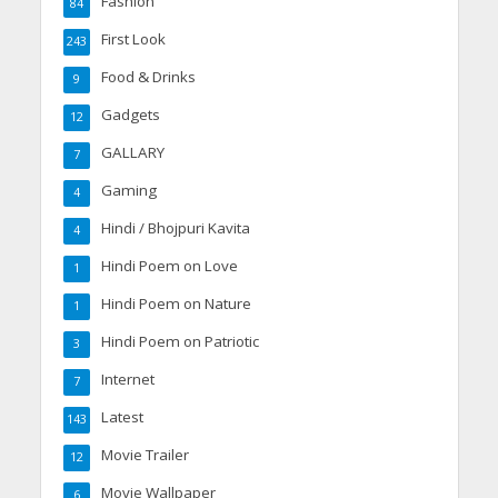
Fashion
84
First Look
243
Food & Drinks
9
Gadgets
12
GALLARY
7
Gaming
4
Hindi / Bhojpuri Kavita
4
Hindi Poem on Love
1
Hindi Poem on Nature
1
Hindi Poem on Patriotic
3
Internet
7
Latest
143
Movie Trailer
12
Movie Wallpaper
6