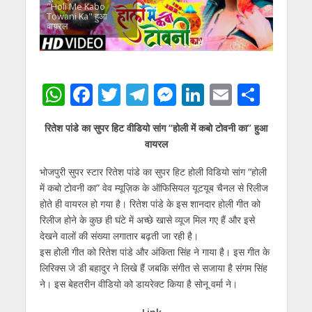
"Holi Me Kabo
Towani Ka" हुआ
वायरल
W
F
T
T
M
Li
E
S
h
ac
w
el
e
n
m
h
रितेश पांडे का सुपर हिट वीडियो सांग “होली में कबो टोवनी का” हुआ
at
e
itt
e
ss
k
ai
ar
वायरल
s
b
er
gr
e
e
l
e
भोजपुरी सुपर स्टार रितेश पांडे का सुपर हिट होली विडियो सांग “होली
A
o
a
n
dI
में कबो टोवनी का” वेव म्यूज़िक के ऑफिसियल यूटयूब चैनल से रिलीज
p
o
m
g
n
होते ही वायरल हो गया है। रितेश पांडे के इस शानदार होली गीत को
p
k
er
रिलीज होने के कुछ ही घंटे में अच्छे खासे व्यूज मिल गए हैं और इसे
देखने वालों की संख्या लगातार बढ़ती जा रही है।
इस होली गीत को रितेश पांडे और अंकिता सिंह ने गाया है। इस गीत के
लिरिक्स जे डी बहादुर ने लिखे हैं जबकि संगीत से सजाया है संगम सिंह
ने। इस बेहतरीन वीडियो को डायरेक्ट किया है सोनू वर्मा ने।