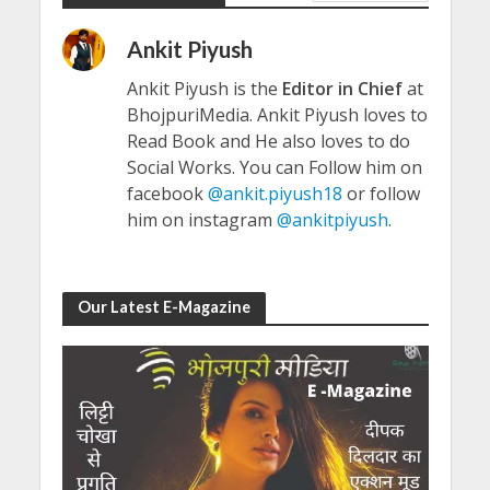
Ankit Piyush
Ankit Piyush is the
Editor in Chief
at
BhojpuriMedia. Ankit Piyush loves to
Read Book and He also loves to do
Social Works. You can Follow him on
facebook
@ankit.piyush18
or follow
him on instagram
@ankitpiyush
.
Our Latest E-Magazine