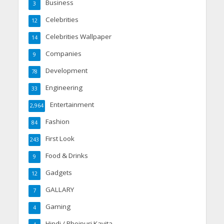
Business
3
Celebrities
12
Celebrities Wallpaper
14
Companies
9
Development
78
Engineering
33
Entertainment
2,964
Fashion
84
First Look
243
Food & Drinks
9
Gadgets
12
GALLARY
7
Gaming
4
Hindi / Bhojpuri Kavita