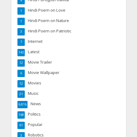
4
Hindi Poem on Love
1
Hindi Poem on Nature
1
Hindi Poem on Patriotic
3
Internet
7
Latest
143
Movie Trailer
12
Movie Wallpaper
6
Movies
12
Music
21
News
6,816
Politics
168
Popular
61
Robotics
3