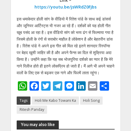
Link –
https://youtu.be/jsWRdZ0Fjbs
इस धमाकेदार होली सांग के वीडियो में रितेश पांडे के साथ कई डांसर्स
और जूनियर आर्टिस्ट्स भी नजर आ रहे हैं। दर्शकों को यह होली गीत
खूब पसंद आ रहा है। इस वीडियो सांग को भव्य ढंग से फिल्माया गया है
जिसमे होली के रंगों से सराबोर माहौल है लोकेशन है और बेहतरीन डांस
है। रितेश पांडे ने अपने इस गीत को मिल रहे इतने शानदार रिस्पॉन्स
पर बेहद खुशी जाहिर की है और अपने फैन्स का दिल से शुक्रिया अदा
किया है। उन्होंने कहा कि यह सब भोजपुरिया दर्शको का प्यार है कि मेरे
गाने रिलीज होते ही इतने लोकप्रिय हो जाते हैं। मैं आगे भी अपने चाहने
वालों के लिए एक से बढ़कर एक गाने और फिल्में लाता रहूंगा।
W
F
T
T
M
Li
E
S
h
ac
w
el
e
n
m
h
Tags
Holi Me Kabo Towani Ka
Holi Song
at
e
itt
e
ss
k
ai
ar
Ritesh Panday
s
b
er
gr
e
e
l
e
A
o
a
n
dI
You may also like