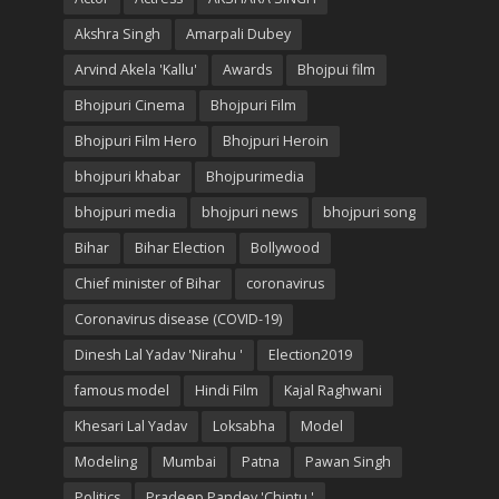
Akshra Singh
Amarpali Dubey
Arvind Akela 'Kallu'
Awards
Bhojpui film
Bhojpuri Cinema
Bhojpuri Film
Bhojpuri Film Hero
Bhojpuri Heroin
bhojpuri khabar
Bhojpurimedia
bhojpuri media
bhojpuri news
bhojpuri song
Bihar
Bihar Election
Bollywood
Chief minister of Bihar
coronavirus
Coronavirus disease (COVID-19)
Dinesh Lal Yadav 'Nirahu '
Election2019
famous model
Hindi Film
Kajal Raghwani
Khesari Lal Yadav
Loksabha
Model
Modeling
Mumbai
Patna
Pawan Singh
Politics
Pradeep Pandey 'Chintu '