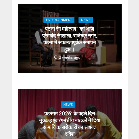
p
o
m
g
n
p
k
er
ENTERTAINMENT
NEWS
पटना रंग महोत्सव” का आज
प्रेमचंद रंगशाला, राजेन्द्र नगर,
पटना में सफलतापूर्वक समापन
हुआ।
2 weeks ago
NEWS
पटरंगम 2026′ के पहले दिन
नुक्कड़ एवं रंगमंचीय नाटकों ने दिया
सामाजिक सरोकारों का सशक्त
संदेश