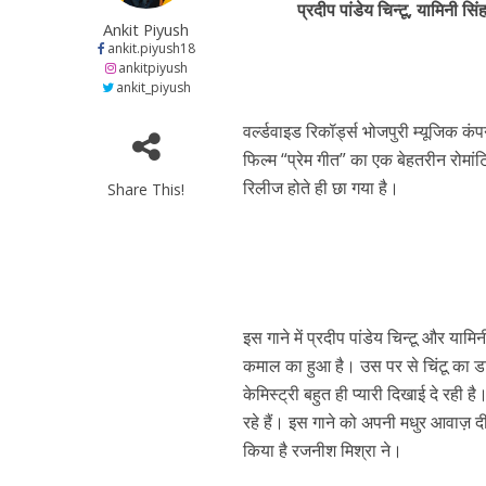
प्रदीप पांडेय चिन्टू, यामिनी 
at
e
itt
e
s
Ankit Piyush
s
b
er
gr
e
ankit.piyush18
ankitpiyush
कुलदीप कुमार की “गौर
A
o
a
n
ankit_piyush
p
o
m
g
वर्ल्डवाइड रिकॉर्ड्स भोजपुरी म्यूजिक कंप
p
k
e
फिल्म “प्रेम गीत” का एक बेहतरीन रोमा
रिलीज होते ही छा गया है।
Share This!
इस गाने में प्रदीप पांडेय चिन्टू और या
‘शेल्टर होम’ के एक सीन 
कमाल का हुआ है। उस पर से चिंटू का ड
केमिस्ट्री बहुत ही प्यारी दिखाई दे रही 
रहे हैं। इस गाने को अपनी मधुर आवाज़ द
किया है रजनीश मिश्रा ने।