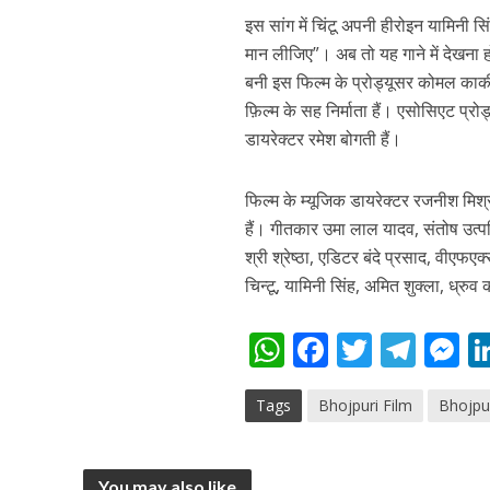
इस सांग में चिंटू अपनी हीरोइन यामिनी 
मान लीजिए”। अब तो यह गाने में देखना ह
बनी इस फिल्म के प्रोड्यूसर कोमल कार्
फ़िल्म के सह निर्माता हैं। एसोसिएट प्रोड
अरविंद अकेला कल्लू के 
डायरेक्टर रमेश बोगती हैं।
फिल्म के म्यूजिक डायरेक्टर रजनीश मि
हैं। गीतकार उमा लाल यादव, संतोष उत्पत
श्री श्रेष्ठा, एडिटर बंदे प्रसाद, वीएफएक्
चिन्टू, यामिनी सिंह, अमित शुक्ला, ध्रु
W
F
T
T
h
ac
w
el
e
Tags
Bhojpuri Film
Bhojpu
at
e
itt
e
s
s
b
er
gr
e
A
o
a
n
You may also like