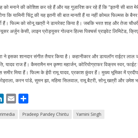
सिंह को मनाने की कोशिश कर रहे हैं और यह गुज़ारिश कर रहे हैं कि “इतनी सी बात म
ोगा कि यामिनी चिंटू की यह इतनी सी बात मानती हैं या नहीं कोमल फिल्मस के बैनर
की हैं। फिल्म को सोनू खत्री ने डायरेक्ट किया है। जबकि भरत शाह और तेजा चौध
्यूसर अर्जुन केसी, लाइन प्रोड्युसर गोल्डन हिल्स पिक्चर्स प्राइवेट लिमिटेड, क्रि
नए अंदाज़ ने मचाई धूम, ‘राउंड राउंड’ को मिल रहा दर्शकों का भरपूर प्यार
श्रा ने इसका शानदार संगीत तैयार किया है। कहानीकार और डायलॉग राईटर लाल 
ि, यादव राज हैं। कैमरामैन मन कृष्णा महार्जन, कोरियोग्राफर विक्रम स्वर, फाईट 
स समीर मिया हैं। फिल्म के ईपी रामू यादव, प्रकाश कुंवर हैं। मुख्य भूमिका में प्रदीप
व कोइराला, करन पांडे, सुमन झा, महिमा सिलवाल, रामू बैटरी, सोनू खत्री और उमेश भ
M
Li
E
S
n
m
h
rimedia
Pradeep​ Pandey Chintu
Yamini​​ Singh
s
k
ai
ar
e
l
e
dI