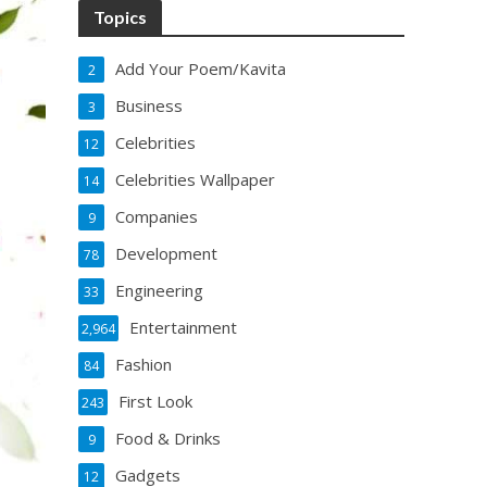
Topics
Add Your Poem/Kavita
2
Business
3
Celebrities
12
Celebrities Wallpaper
14
Companies
9
Development
78
Engineering
33
Entertainment
2,964
Fashion
84
First Look
243
Food & Drinks
9
Gadgets
12