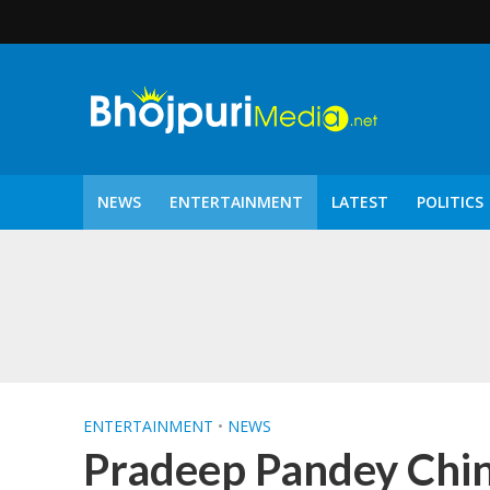
NEWS
ENTERTAINMENT
LATEST
POLITICS
पटरंगम 2026′ के पहले 
ENTERTAINMENT
•
NEWS
Pradeep​​ Pandey Chintu