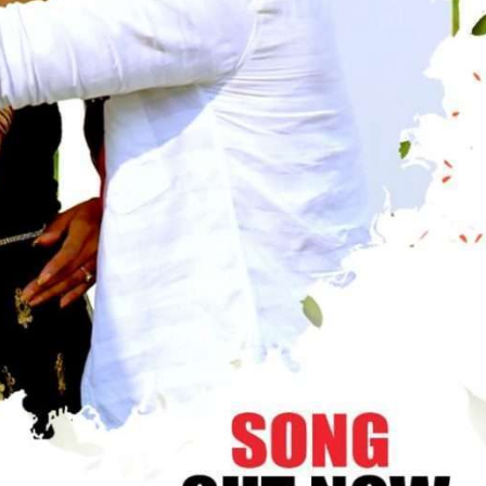
ें महाधमाका, ‘सिर्फ आपके’ की शूटिंग लखनऊ और भोपाल में हुई पूरी”