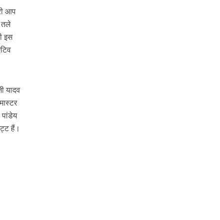
ेरी आप
 तले
री इस
एटिव
जी यादव
मास्टर
 पांडेय
ट्ट हैं।