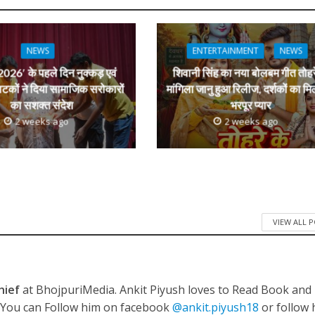
n
r
NEWS
ENTERTAINMENT
NEWS
026′ के पहले दिन नुक्कड़ एवं
शिवानी सिंह का नया बोलबम गीत तोहर
ाटकों ने दिया सामाजिक सरोकारों
मांगिला जानु हुआ रिलीज, दर्शकों का मि
का सशक्त संदेश
भरपूर प्यार
2 weeks ago
2 weeks ago
VIEW ALL 
hief
at BhojpuriMedia. Ankit Piyush loves to Read Book and
. You can Follow him on facebook
@ankit.piyush18
or follow 