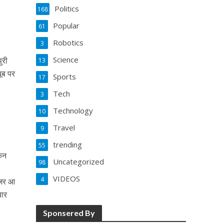
Politics
168
Popular
61
Robotics
3
Science
ुरी
13
ूब पर
Sports
17
Tech
3
Technology
10
Travel
9
trending
55
ंकन
Uncategorized
98
VIDEOS
4
 नजर आ
यार
Sponsered By