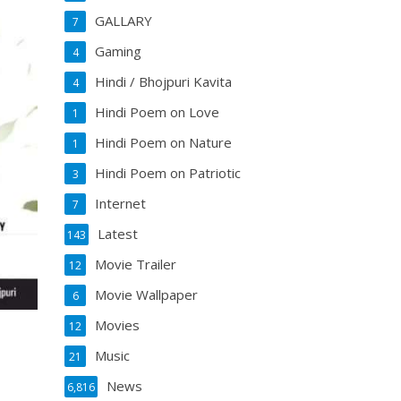
GALLARY
7
Gaming
4
Hindi / Bhojpuri Kavita
4
Hindi Poem on Love
1
Hindi Poem on Nature
1
Hindi Poem on Patriotic
3
Internet
7
Latest
143
Movie Trailer
12
Movie Wallpaper
6
Movies
12
Music
21
News
6,816