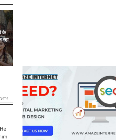
े के
ल रहा
POSTS
 He
him