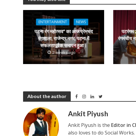
p
o
m
g
p
k
e
ENTERTAINMENT
NEWS
पटना रंग महोत्सव” का आज प्रेमचंद
पटरंगम 2
रंगशाला, राजेन्द्र नगर, पटना में
रंगमंचीय न
सफलतापूर्वक समापन हुआ।
2 weeks ago
About the author
Ankit Piyush
Ankit Piyush is the
Editor in C
also loves to do Social Works