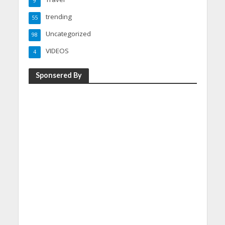
9
trending
55
Uncategorized
98
VIDEOS
4
Sponsered By