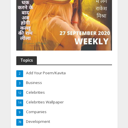
Topics
Add Your Poem/Kavita
2
Business
3
Celebrities
12
Celebrities Wallpaper
14
Companies
9
Development
78