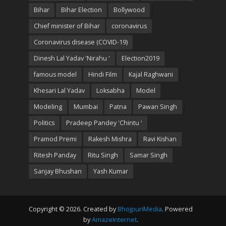
Bihar
Bihar Election
Bollywood
Chief minister of Bihar
coronavirus
Coronavirus disease (COVID-19)
Dinesh Lal Yadav 'Nirahu '
Election2019
famous model
Hindi Film
Kajal Raghwani
Khesari Lal Yadav
Loksabha
Model
Modeling
Mumbai
Patna
Pawan Singh
Politics
Pradeep Pandey 'Chintu '
Pramod Premi
Rakesh Mishra
Ravi Kishan
Ritesh Panday
Ritu Singh
Samar Singh
Sanjay Bhushan
Yash Kumar
Copyright © 2026. Created by
BhojpuriMedia
. Powered
by
AmazeInternet
.