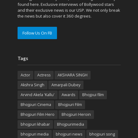
found here. Exclusive interviews of Bollywood stars
and their exclusive news is our USP. We not only break
the news but also cover it 360 degrees.
Follow Us On FB
Tags
Actor
Actress
AKSHARA SINGH
Akshra Singh
Amarpali Dubey
Arvind Akela 'Kallu'
Awards
Bhojpui film
Bhojpuri Cinema
Bhojpuri Film
Bhojpuri Film Hero
Bhojpuri Heroin
bhojpuri khabar
Bhojpurimedia
bhojpuri media
bhojpuri news
bhojpuri song