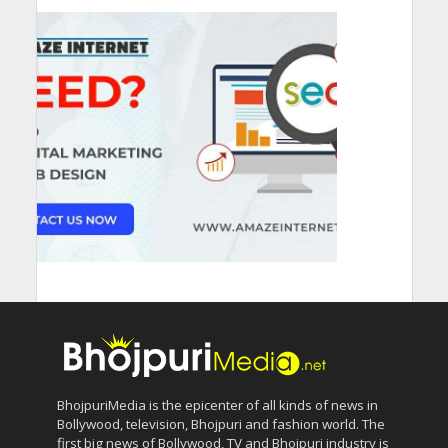
BhojpuriMedia is the epicenter of all kinds of news in
Bollywood, television, Bhojpuri and fashion world. The
first big news of Bollywood, TV and Bhojpuri industry is