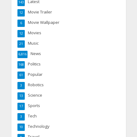
Latest
143
Movie Trailer
12
Movie Wallpaper
6
Movies
12
Music
21
News
6,816
Politics
168
Popular
61
Robotics
3
Science
13
Sports
17
Tech
3
Technology
10
Travel