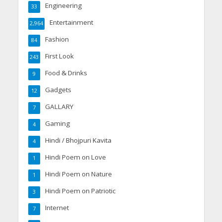
Engineering
33
Entertainment
2,964
Fashion
84
First Look
243
Food & Drinks
9
Gadgets
12
GALLARY
7
Gaming
4
Hindi / Bhojpuri Kavita
4
Hindi Poem on Love
1
Hindi Poem on Nature
1
Hindi Poem on Patriotic
3
Internet
7